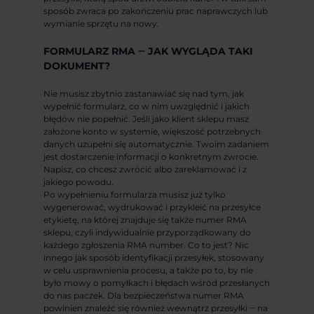
sposób zwraca po zakończeniu prac naprawczych lub
wymianie sprzętu na nowy.
FORMULARZ RMA ‒ JAK WYGLĄDA TAKI
DOKUMENT?
Nie musisz zbytnio zastanawiać się nad tym, jak
wypełnić formularz, co w nim uwzględnić i jakich
błędów nie popełnić. Jeśli jako klient sklepu masz
założone konto w systemie, większość potrzebnych
danych uzupełni się automatycznie. Twoim zadaniem
jest dostarczenie informacji o konkretnym zwrocie.
Napisz, co chcesz zwrócić albo zareklamować i z
jakiego powodu.
Po wypełnieniu formularza musisz już tylko
wygenerować, wydrukować i przykleić na przesyłce
etykietę, na której znajduje się także numer RMA
sklepu, czyli indywidualnie przyporządkowany do
każdego zgłoszenia RMA number. Co to jest? Nic
innego jak sposób identyfikacji przesyłek, stosowany
w celu usprawnienia procesu, a także po to, by nie
było mowy o pomyłkach i błędach wśród przesłanych
do nas paczek. Dla bezpieczeństwa numer RMA
powinien znaleźć się również wewnątrz przesyłki ‒ na