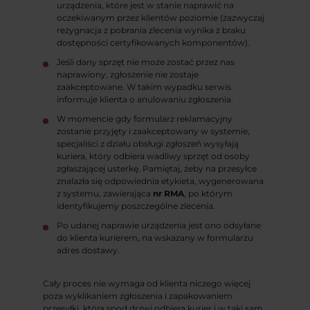
urządzenia, które jest w stanie naprawić na
oczekiwanym przez klientów poziomie (zazwyczaj
rezygnacja z pobrania zlecenia wynika z braku
dostępności certyfikowanych komponentów).
Jeśli dany sprzęt nie może zostać przez nas
naprawiony, zgłoszenie nie zostaje
zaakceptowane. W takim wypadku serwis
informuje klienta o anulowaniu zgłoszenia.
W momencie gdy formularz reklamacyjny
zostanie przyjęty i zaakceptowany w systemie,
specjaliści z działu obsługi zgłoszeń wysyłają
kuriera, który odbiera wadliwy sprzęt od osoby
zgłaszającej usterkę. Pamiętaj, żeby na przesyłce
znalazła się odpowiednia etykieta, wygenerowana
z systemu, zawierająca
nr RMA
, po którym
identyfikujemy poszczególne zlecenia.
Po udanej naprawie urządzenia jest ono odsyłane
do klienta kurierem, na wskazany w formularzu
adres dostawy.
Cały proces nie wymaga od klienta niczego więcej
poza wyklikaniem zgłoszenia i zapakowaniem
przesyłki, którą spod drzwi odbiera kurier i w taki sam