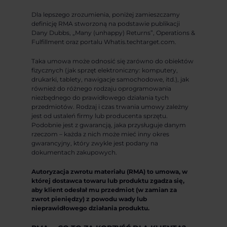
Dla lepszego zrozumienia, poniżej zamieszczamy
definicję RMA stworzoną na podstawie publikacji
Dany Dubbs, „Many (unhappy) Returns”, Operations &
Fulfillment oraz portalu Whatis.techtarget.com.
Taka umowa może odnosić się zarówno do obiektów
fizycznych (jak sprzęt elektroniczny: komputery,
drukarki, tablety, nawigacje samochodowe, itd.), jak
również do różnego rodzaju oprogramowania
niezbędnego do prawidłowego działania tych
przedmiotów. Rodzaj i czas trwania umowy zależny
jest od ustaleń firmy lub producenta sprzętu.
Podobnie jest z gwarancją, jaka przysługuje danym
rzeczom – każda z nich może mieć inny okres
gwarancyjny, który zwykle jest podany na
dokumentach zakupowych.
Autoryzacja zwrotu materiału (RMA) to umowa, w
której dostawca towaru lub produktu zgadza się,
aby klient odesłał mu przedmiot (w zamian za
zwrot pieniędzy) z powodu wady lub
nieprawidłowego działania produktu.