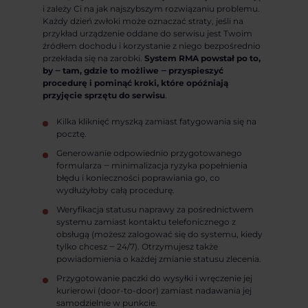
i zależy Ci na jak najszybszym rozwiązaniu problemu.
Każdy dzień zwłoki może oznaczać straty, jeśli na
przykład urządzenie oddane do serwisu jest Twoim
źródłem dochodu i korzystanie z niego bezpośrednio
przekłada się na zarobki.
System RMA powstał po to,
by ‒ tam, gdzie to możliwe ‒ przyspieszyć
procedurę i pominąć kroki, które opóźniają
przyjęcie sprzętu do serwisu
.
Kilka kliknięć myszką zamiast fatygowania się na
pocztę.
Generowanie odpowiednio przygotowanego
formularza ‒ minimalizacja ryzyka popełnienia
błędu i konieczności poprawiania go, co
wydłużyłoby całą procedurę.
Weryfikacja statusu naprawy za pośrednictwem
systemu zamiast kontaktu telefonicznego z
obsługą (możesz zalogować się do systemu, kiedy
tylko chcesz ‒ 24/7). Otrzymujesz także
powiadomienia o każdej zmianie statusu zlecenia.
Przygotowanie paczki do wysyłki i wręczenie jej
kurierowi (door-to-door) zamiast nadawania jej
samodzielnie w punkcie.