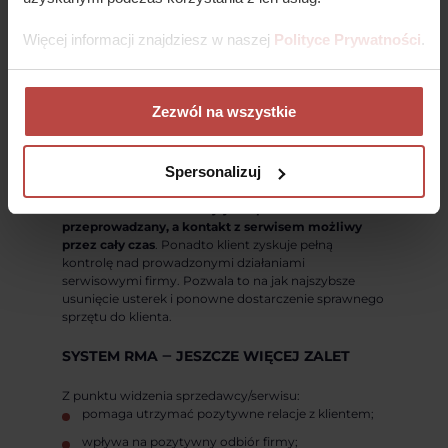
systemu
. Klient w każdej chwili może sprawdzić
status swojego zgłoszenia oraz dowiedzieć się, na
Więcej informacji znajdziesz w naszej
Polityce Prywatności
.
jakim etapie naprawy jest jego sprzęt. Nie wymaga to
dodatkowych kontaktów telefonicznych z serwisem
oraz rozwiązuje problem braku informacji o
wysłanym produkcie.
Zezwól na wszystkie
PODWYŻSZENIE STANDARDU OBSŁUGI KLIENTA
Spersonalizuj
Zaletą działania wspomnianego formularza
reklamacyjnego jest podwyższenie standardu obsługi
klienta.
Proces reklamacji jest sprawnie
przeprowadzany, a kontakt z serwisem możliwy
przez cały czas
. Ponadto klient zyskuje pełną
kontrolę nad prowadzonymi działaniami
serwisowymi firmy. Pozwala to na jak najszybsze
usunięcie usterek i ponowne dostarczenie sprawnego
sprzętu do klienta.
SYSTEM RMA ‒ JESZCZE WIĘCEJ ZALET
Z punktu widzenia sprzedawcy/serwisu:
pomaga utrzymać pozytywne relacje z klientem;
wpływa na pozytywny odbiór firmy;