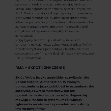
serwisem i śledzić proces reklamacyjny krok po
kroku. Tak najprościej można by określić, czym jest
RMA. Wystarczy kilka kliknięć myszką i uzupełnienie
gotowego formularza, by przekazać sprzedawcy
informację o wadliwym urządzeniu albo wyrazić chęć
zwrotu nieprawidłowej dostawy, na przykład jeśli
omyłkowo otrzymałeś przesyłkę, której nie
zamawiałeś.
Przyjrzyjmy się temu, jak działa system oraz
omówmy najważniejsze zalety korzystania z RMA ‒
przede wszystkim z perspektywy klienta, ale także
sprzedawcy czy firmy ‒ takiej jak nasza ‒ świadczącej
usługi serwisowe.
RMA ‒ SKRÓT I ZNACZENIE
Skrót RMA w języku angielskim rozwija się jako
Return Material Authorization. W wolnym
tłumaczeniu na język polski jest to rozumiane jako
autoryzacja zwrotu materiałów lub też
upoważnienie do zwrotu towarów. Najprościej
mówiąc, RMA jest to system umożliwiający
zgłoszenia serwisowe za pośrednictwem strony
internetowej firmy.