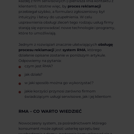
każdej z firm serwisowych (i pierwsza linia kontaktu z
klientem!). Istotne więc, by
proces reklamacji
przebiegał szybko, a formularz zgłoszeniowy był
intuicyjny i łatwy do uzupełnienia. W celu
usprawnienia obsługi zleceń tego rodzaju usług firmy
starają się wprowadzać nowe technologie i programy,
które to umożliwiają.
Jednym z rozwiązań znacznie ułatwiających
obsługę
procesu reklamacji
jest
system RMA
, którego
działanie opisane zostanie w poniższym artykule.
Odpowiemy na pytania:
czym jest RMA?
jak działa?
w jaki sposób można go wykorzystać?
jakie korzyści przynosi zarówno firmom
świadczącym usługi serwisowe, jak i jej klientom
RMA – CO WARTO WIEDZIEĆ
Nowoczesny system, za pośrednictwem którego
konsument może zgłosić usterkę sprzętu bez
wychodzenia z domu, następnie komunikować się z