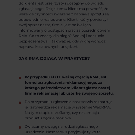
do klienta jest przejrzysty i dostępny do wglądu
zgłaszającego. Dzięki temu klient ma pewność, że
wszelkie czynności związane z naprawą sprzętu są
odpowiednio realizowane. Klient, który powierzył
swój sprzęt naszej firmie, jest na bieżąco
informowany o postępach prac za pośrednictwem
RMA. Co to znaczy dla niego? Spokój i poczucie
bezpieczeństwa ‒ tak ważne, gdy w grę wchodzi
naprawa kosztownych urządzeń.
JAK RMA DZIAŁA W PRAKTYCE?
W przypadku FIXIT ważną częścią RMA jest
formularz zgłoszenia reklamacyjnego, za
którego pośrednictwem klient zgłasza naszej
firmie reklamację lub usterkę swojego sprzętu.
Po otrzymaniu zgłoszenia nasz serwis rozpatruje
je i zatwierdza reklamację w systemie WebRMA.
Na tym etapie określamy, czy reklamacja
produktu będzie możliwa.
Zwracamy uwagę na rodzaj zgłaszanego
urządzenia. Nasz serwis przyjmuje tylko te