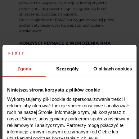
przykład na wypadek sytuacji, w której etykieta
przyklejona na paczce ulegnie zagubieniu bądź
zniszczeniu podczas transportu.
Gdzie znajdziesz nr RMA? Na wygenerowanej przez
system etykiecie wysyłkowej, tuż nad kodem
kreskowym.
KORZYŚCI PŁYNĄCE Z WDROŻENIA RMA
OPTYMALIZACJA
System RMA niewątpliwie usprawnia działanie
Zgoda
Szczegóły
O plikach cookies
procesu reklamacyjnego.
Jest przejrzysty i
intuicyjny, dzięki czemu klient jest w stanie
samodzielnie zgłosić usterkę swojego sprzętu do
Niniejsza strona korzysta z plików cookie
firmy serwisowej.
RMA pozwala na zwiększenia
wydajności obsługi zgłoszeń
— wnioski wpływające
Wykorzystujemy pliki cookie do spersonalizowania treści i
do firmy są wypełnione prawidłowo i nie wymagają
reklam, aby oferować funkcje społecznościowe i analizować
korekt, które znacznie opóźniają proces dalszego
ruch na naszej Stronie. Informacje o tym, jak korzystasz z
przebiegu reklamacji.
naszej Stronie, udostępniamy partnerom społecznościowym,
TRANSPARENTNOŚĆ
reklamowym i analitycznym. Partnerzy mogą połączyć te
informacje z innymi danymi otrzymanymi od Ciebie lub
Kolejną
zaletą RMA jest przejrzystość działania
uzyskanymi podczas korzystania z ich usług.