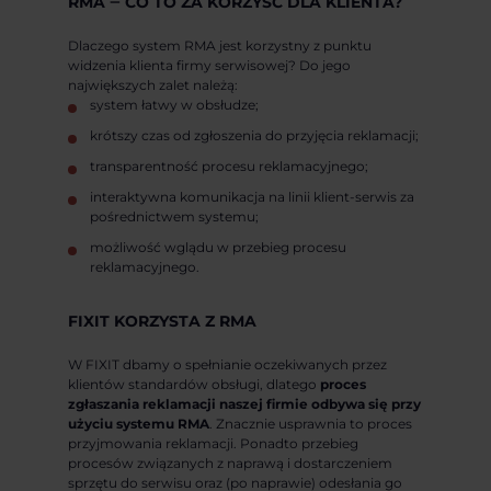
RMA ‒ CO TO ZA KORZYŚĆ DLA KLIENTA?
Dlaczego system RMA jest korzystny z punktu
widzenia klienta firmy serwisowej? Do jego
największych zalet należą:
system łatwy w obsłudze;
krótszy czas od zgłoszenia do przyjęcia reklamacji;
transparentność procesu reklamacyjnego;
interaktywna komunikacja na linii klient-serwis za
pośrednictwem systemu;
możliwość wglądu w przebieg procesu
reklamacyjnego.
FIXIT KORZYSTA Z RMA
W FIXIT dbamy o spełnianie oczekiwanych przez
klientów standardów obsługi, dlatego
proces
zgłaszania reklamacji naszej firmie odbywa się przy
użyciu systemu RMA
. Znacznie usprawnia to proces
przyjmowania reklamacji. Ponadto przebieg
procesów związanych z naprawą i dostarczeniem
sprzętu do serwisu oraz (po naprawie) odesłania go