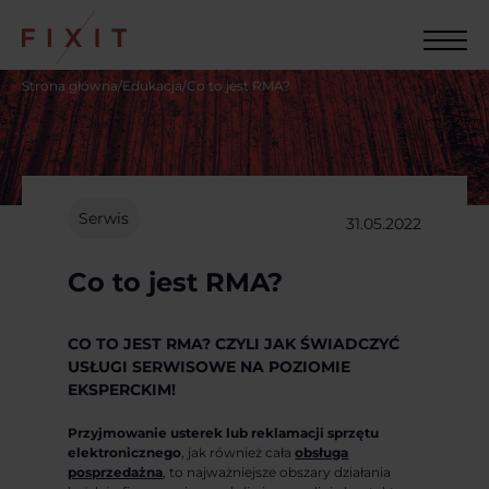
Strona główna
/
Edukacja
/
Co to jest RMA?
Serwis
31.05.2022
Poprzedni artykuł
Co to jest RMA?
CO TO JEST RMA? CZYLI JAK ŚWIADCZYĆ
USŁUGI SERWISOWE NA POZIOMIE
EKSPERCKIM!
Przyjmowanie usterek lub reklamacji sprzętu
elektronicznego
, jak również cała
obsługa
posprzedażna
, to najważniejsze obszary działania