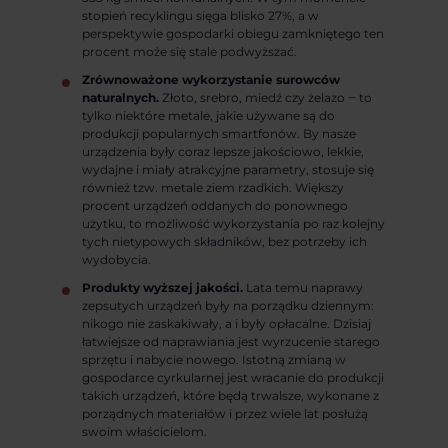
stopień recyklingu sięga blisko 27%, a w
perspektywie gospodarki obiegu zamkniętego ten
procent może się stale podwyższać.
Zrównoważone wykorzystanie surowców
naturalnych.
Złoto, srebro, miedź czy żelazo ‒ to
tylko niektóre metale, jakie używane są do
produkcji popularnych smartfonów. By nasze
urządzenia były coraz lepsze jakościowo, lekkie,
wydajne i miały atrakcyjne parametry, stosuje się
również tzw. metale ziem rzadkich. Większy
procent urządzeń oddanych do ponownego
użytku, to możliwość wykorzystania po raz kolejny
tych nietypowych składników, bez potrzeby ich
wydobycia.
Produkty wyższej jakości.
Lata temu naprawy
zepsutych urządzeń były na porządku dziennym:
nikogo nie zaskakiwały, a i były opłacalne. Dzisiaj
łatwiejsze od naprawiania jest wyrzucenie starego
sprzętu i nabycie nowego. Istotną zmianą w
gospodarce cyrkularnej jest wracanie do produkcji
takich urządzeń, które będą trwalsze, wykonane z
porządnych materiałów i przez wiele lat posłużą
swoim właścicielom.