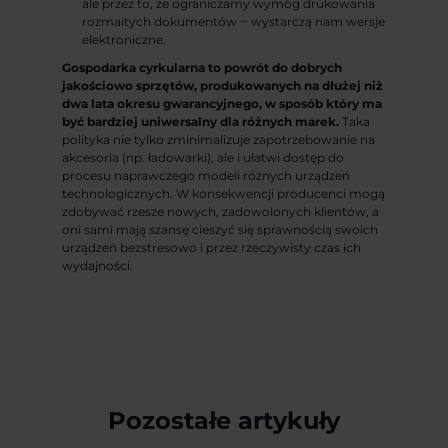
ale przez to, że ograniczamy wymóg drukowania
rozmaitych dokumentów ‒ wystarczą nam wersje
elektroniczne.
Gospodarka cyrkularna to powrót do dobrych
jakościowo sprzętów, produkowanych na dłużej niż
dwa lata okresu gwarancyjnego, w sposób który ma
być bardziej uniwersalny dla różnych marek.
Taka
polityka nie tylko zminimalizuje zapotrzebowanie na
akcesoria (np. ładowarki), ale i ułatwi dostęp do
procesu naprawczego modeli różnych urządzeń
technologicznych. W konsekwencji producenci mogą
zdobywać rzesze nowych, zadowolonych klientów, a
oni sami mają szansę cieszyć się sprawnością swoich
urządzeń bezstresowo i przez rzeczywisty czas ich
wydajności.
Pozostałe artykuły