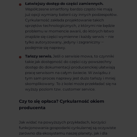
Łatwiejszy dostęp do części zamiennych.
Współczesne smartfony bardzo często nie mają
już opcji wymiany baterii czy innych podzespołów.
Cyrkularność zakłada projektowanie takich
sprzętów technologicznych, z którymi nie będzie
problemu w momencie awarii, do których łatwo
znajdzie się części wymienne i każdy serwis ‒ nie
tylko autoryzowany, jedyny i zagraniczny ‒
podejmie się naprawy.
Tańszy serwis.
Jeśli o serwisie mowa, to czynniki
takie jak dostępność do części czy powszechny
dostęp do dokumentacji producenckiej ułatwiają
pracę serwisom na całym świecie. W związku z
tym sam proces naprawy jest dużo tańszy i mniej
skomplikowany. To z kolei może przekładać się na
wyższy poziom tzw. customer service.
Czy to się opłaca? Cyrkularność okiem
producenta
Jak widać na powyższych przykładach, korzyści
funkcjonowania gospodarki cyrkularnej są oczywiste
zarówno dla ekosystemu naszej planety, jak i dla