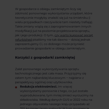
W gospodarce o obiegu zamkniętym liczy się
zdolność ponownego wykorzystania urządzeń, które
teoretycznie mogłyby znaleźć się już na śmietniku (i
wielu przypadkach rzeczywiście tam niestety trafiają).
Takie zmiany wiążą się z zaprogramowaniem innych
modyfikacji już na poziomie projektowania sprzętu,
jak i jego produkcji. O tym,
czy warto kupować sprzęt
refurbished
pisaliśmy nie tak dawno ‒ dzisiaj jednak
zaprezentujemy Ci, co dobrego może przynieść
prowadzenie gospodarki w obiegu zamkniętym.
Korzyści z gospodarki zamkniętej
Zalet ponownego wykorzystywania sprzętu
technologicznego jest cała masa. Przyjrzyjmy się
zatem tym najbardziej kluczowym ‒ najpierw z
perspektywy ogólnej oraz użytkownika.
Redukcja elektrośmieci.
Im więcej
wykorzystamy ponownie z tego, co już zostało
wyprodukowane, tym mniej śmieci wyrzucimy na
składowiska. Według danych GUS w 2022 roku na
jednego obywatela naszego kraju przypadało aż
355 kg śmieci komunalnych! W tym momencie