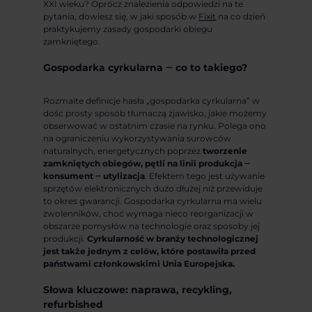
XXI wieku? Oprócz znalezienia odpowiedzi na te
pytania, dowiesz się, w jaki sposób w
Fixit
na co dzień
praktykujemy zasady gospodarki obiegu
zamkniętego.
Gospodarka cyrkularna ‒ co to takiego?
Rozmaite definicje hasła „gospodarka cyrkularna” w
dość prosty sposób tłumaczą zjawisko, jakie możemy
obserwować w ostatnim czasie na rynku. Polega ono
na ograniczeniu wykorzystywania surowców
naturalnych, energetycznych poprzez
tworzenie
zamkniętych obiegów, pętli na linii produkcja ‒
konsument ‒ utylizacja
. Efektem tego jest używanie
sprzętów elektronicznych dużo dłużej niż przewiduje
to okres gwarancji. Gospodarka cyrkularna ma wielu
zwolenników, choć wymaga nieco reorganizacji w
obszarze pomysłów na technologie oraz sposoby jej
produkcji.
Cyrkularność w branży technologicznej
jest także jednym z celów, które postawiła przed
państwami członkowskimi Unia Europejska.
Słowa kluczowe: naprawa, recykling,
refurbished