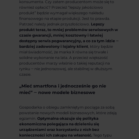
konsumenta. Czy zatem producentom może się to
również opłacić? Przecież “lepszy jakościowo
produkt” będzie wymagał większego nakładu
finansowego na etapie produkcji. Jest to prawda.
Patrzeć należy jednak przyszłościowo.
Lepszy
produkt teraz, to mniej problemów serwisowych w
czasie gwarancji, mniej kosztowny i łatwiej
dostępny serwis pogwarancyjny, a co za tym idzie ‒
bardziej zadowolony i lojalny klient
, który będzie
miał świadomość, że marka X równa się trwałe i
solidne wykonanie na lata. A przecież większość
producentów marzy właśnie o takiej reputacji na
rynku ‒ nie jednorazowej, ale stabilnej w dłuższym
czasie.
„Mieć smartfona i jednocześnie go nie
mieć” ‒ nowe modele biznesowe
Gospodarka o obiegu zamkniętym pociąga za sobą
powstanie nowych modeli biznesowych, które zdają
egzamin.
Optymalna okazuje się polityka
ekonomiczna polegająca na dzieleniu się
urządzeniami oraz korzystaniu z nich bez
konieczności ich zakupu na własność.
Tego typu