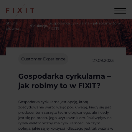
Strona
Gospodarka cyrkularna – jak robimy to w
/
Edukacja
/
główna
FIXIT?
Customer Experience
27.09.2023
Poprzedni artykuł
Gospodarka cyrkularna –
jak robimy to w FIXIT?
Gospodarka cyrkularna jest opcją, którą
zdecydowanie warto wziąć pod uwagę, kiedy się jest
producentem sprzętu technologicznego, ale i kiedy
jest się po prostu jego użytkownikiem. Jaki wpływ na
rynek elektroniczny ma cyrkularność, na czym
polega, jakie są jej korzyści i dlaczego jest tak ważna w