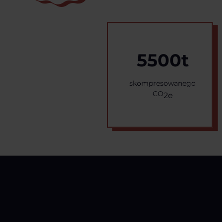
5500t
skompresowanego
CO
2e
JAK MOŻEMY POMÓC
Usługi dla Twojego Biznesu