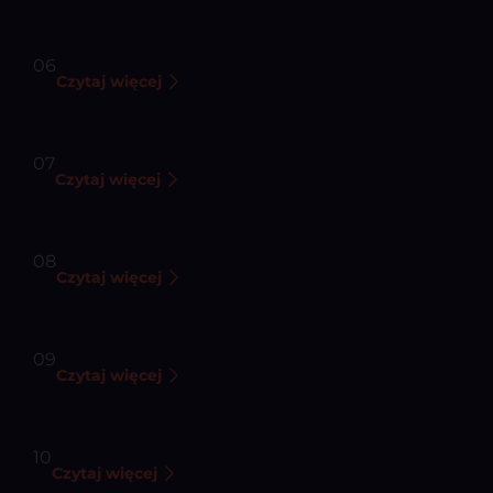
Przestrzeń magazynowa
06
Czytaj więcej
Obsługa zwrotów
07
Czytaj więcej
Realizacja zmówień (Fulfillment)
08
Czytaj więcej
Obsługa wypożyczeń sprzętu
09
Czytaj więcej
Analiza głosu Klienta
10
Czytaj więcej