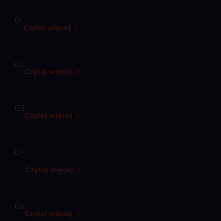
Naprawy gwarancyjne i pogwarancyjne
01
Czytaj więcej
Infolinia pomocy technicznej / obsługa Klienta
02
Czytaj więcej
Grading i odnawianie produktu (Refurbishment)
03
Czytaj więcej
Rekonfiguracja i dostosowanie do wymagań
04
technicznych
Czytaj więcej
Obsługa logistyczna
05
Czytaj więcej