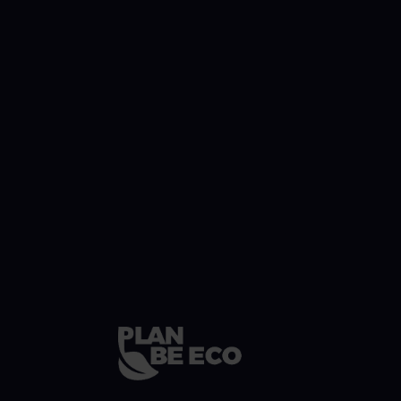
EKOSYSTEM PARTNERÓW
Wsparcie dla Biznesu w dobie
Gospodarki Obiegu
Zamkniętego
Do osiągnięcia zrównoważonego rozwoju
potrzebujemy solidnej współpracy. W FIXIT tworzymy
ekosystem partnerów działających na rzecz innowacji.
Połączenie wiedzy i ekspertyzy umożliwia dostarczenie
kompleksowej obsługi i osiągniecie wymiernych
rezultatów w obszarze zielonej ekonomii.