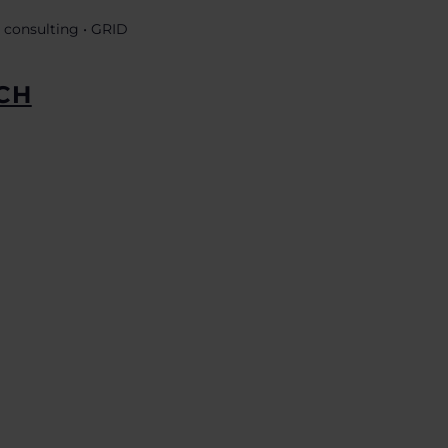
b consulting • GRID
CH