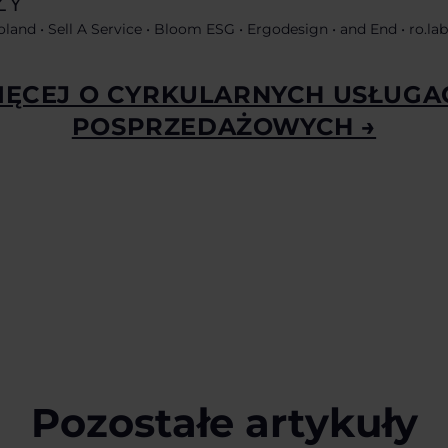
ZY
land • Sell A Service • Bloom ESG • Ergodesign • and End • ro.la
IĘCEJ O CYRKULARNYCH USŁUGA
POSPRZEDAŻOWYCH →
Pozostałe artykuły