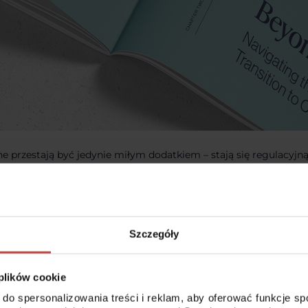
ne przestają być jedynie miłym dodatkiem – stają się regulacyjn
rostu. Wraz z rozwojem prawa do naprawy oraz unijnego rozporz
ci coraz częściej oczekują urządzeń, które można serwisować i u
nie „The Future of Repair Report. Towards Circular Electronics
azuje, co konsumenci naprawdę myślą, chcą i robią w kwestii na
 elektroniki mogą z tego skorzystać.
Szczegóły
IEJSZE WNIOSKI
wy ma istotne znaczenie przy zakupie: dla 80% konsumentów m
 plików cookie
rium przy wyborze urządzenia.
 do spersonalizowania treści i reklam, aby oferować funkcje s
nie: coraz więcej osób akceptuje urządzenia używane/po profesj