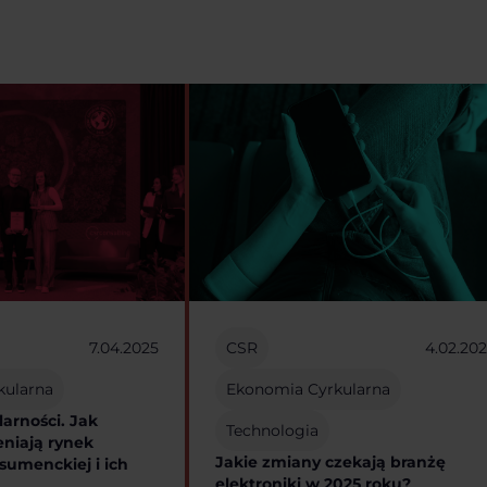
7.04.2025
CSR
4.02.20
kularna
Ekonomia Cyrkularna
larności. Jak
Technologia
niają rynek
Jakie zmiany czekają branżę
sumenckiej i ich
elektroniki w 2025 roku?