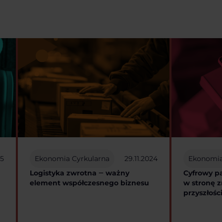
25
Ekonomia Cyrkularna
29.11.2024
Ekonomia
Logistyka zwrotna ‒ ważny
Cyfrowy p
element współczesnego biznesu
w stronę 
przyszłośc