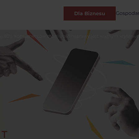
Gospoda
Dla Biznesu
 dla 80% konsumentów możliwość naprawy jest ważnym kryteri