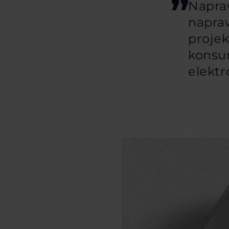
Napraw
napraw
proje
konsu
elektr