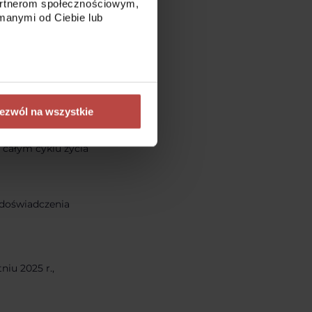
partnerom społecznościowym,
we.
manymi od Ciebie lub
maniu wartości,
uć strategie
ezwól na wszystkie
 całym cyklu życia
, doświadczenia
iu 2025 r.,