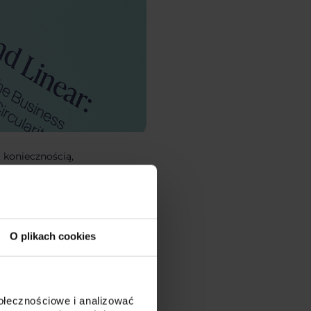
ą koniecznością,
ądzenia w sprawie
trzymywać dłużej
 2025” uzupełnia
praw oraz w jaki
O plikach cookies
ożliwość naprawy
połecznościowe i analizować
onalnym