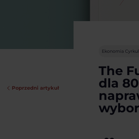
Ekonomia Cyrkul
The Fu
dla 8
Poprzedni artykuł
napra
wybor