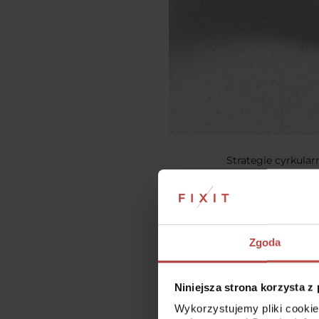
Strategie cyrkular
ale i dźwignią wz
ekoprojektu, klien
w obiegu. Opracowa
kluczową lukę: pok
sposób producenci
Zgoda
NAJWAŻN
• Możliwość napra
Niniejsza strona korzysta z
jest ważnym kryte
Wykorzystujemy pliki cookie
• Drugi obieg roś