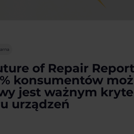
arna
ture of Repair Report
0% konsumentów moż
wy jest ważnym kryt
u urządzeń