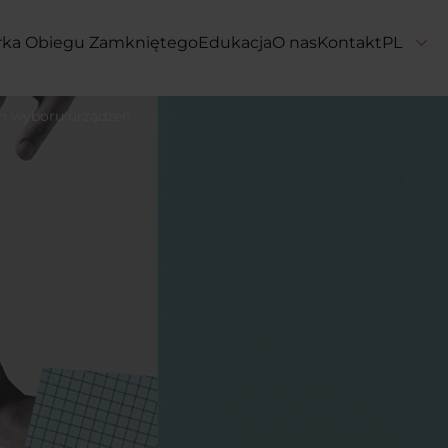
rka Obiegu Zamkniętego
Edukacja
O nas
Kontakt
um wyboru urządzeń