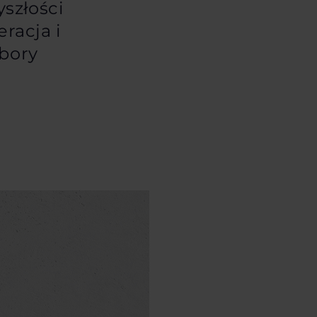
yszłości
racja i
bory