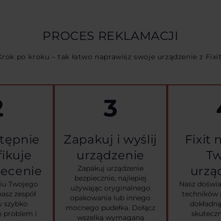
PROCES REKLAMACJI
Krok po kroku – tak łatwo naprawisz swoje urządzenie z Fixit
2
3
stępnie
Zapakuj i wyślij
Fixit
ikuje
urządzenie
Tw
lecenie
Zapakuj urządzenie
urzą
bezpiecznie, najlepiej
iu Twojego
Nasz doświa
używając oryginalnego
nasz zespół
techników 
opakowania lub innego
w szybko
dokładną
mocnego pudełka. Dołącz
e problem i
skutecz
wszelką wymaganą