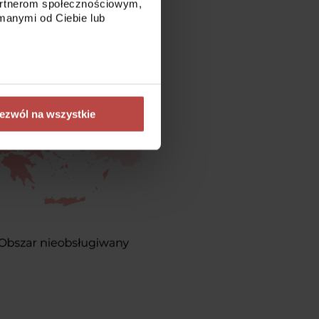
partnerom społecznościowym,
manymi od Ciebie lub
ezwól na wszystkie