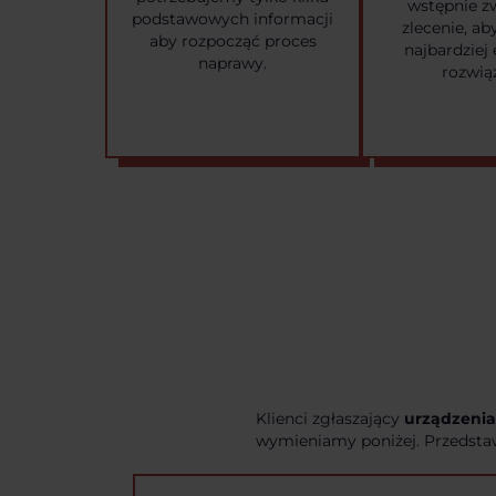
wstępnie z
podstawowych informacji
zlecenie, a
aby rozpocząć proces
najbardziej
naprawy.
rozwią
Klienci zgłaszający
urządzenia
wymieniamy poniżej. Przedstaw