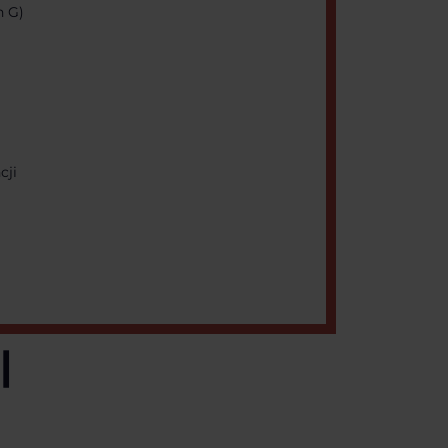
h G)
cji
|