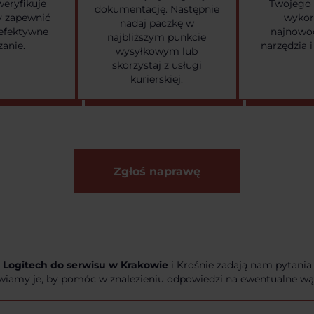
weryfikuje
Twojego 
dokumentację. Następnie
by zapewnić
wykor
nadaj paczkę w
 efektywne
najnowoc
najbliższym punkcie
zanie.
narzędzia i
wysyłkowym lub
skorzystaj z usługi
kurierskiej.
Zgłoś naprawę
 Logitech do serwisu w Krakowie
i Krośnie zadają nam pytania
iamy je, by pomóc w znalezieniu odpowiedzi na ewentualne wąt