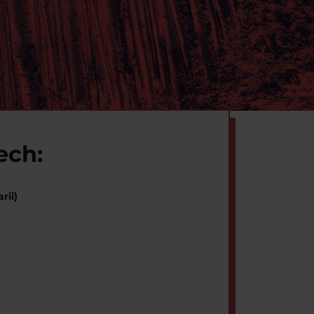
ech:
rii)