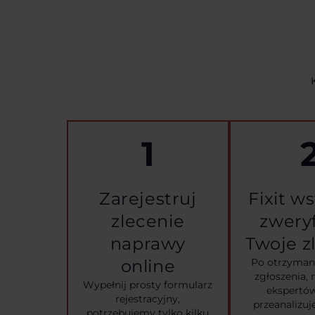
1
Zarejestruj
Fixit w
zlecenie
zweryf
naprawy
Twoje z
online
Po otrzyman
zgłoszenia, 
Wypełnij prosty formularz
ekspertó
rejestracyjny,
przeanalizuj
potrzebujemy tylko kilku