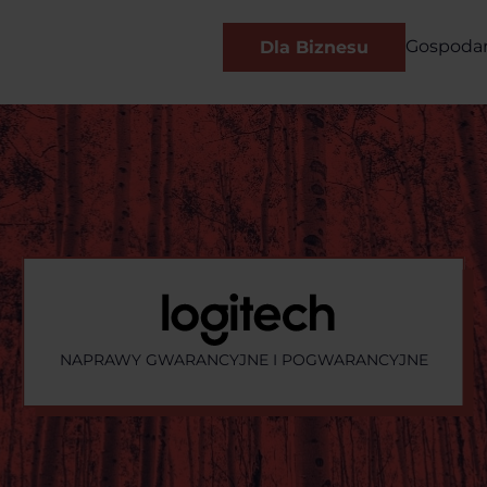
Gospoda
Dla Biznesu
NAPRAWY GWARANCYJNE I POGWARANCYJNE