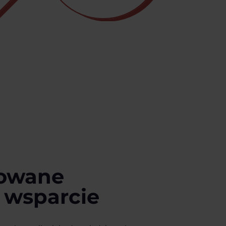
sowane
e wsparcie