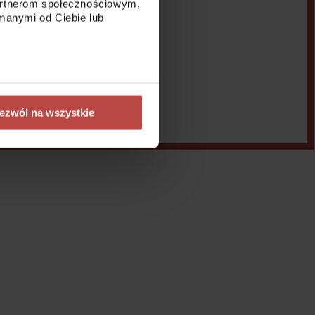
partnerom społecznościowym,
manymi od Ciebie lub
ezwól na wszystkie