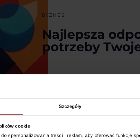
BIZNES
Najlepsza odp
potrzeby Twoje
Odkryj zalety współpracy z Fixit – Twoim
napraw. Przystępując do naszego grona K
ekspertów z wieloletnim doświadczeniem,
innowacyjnych rozwiązań
Szczegóły
Chcę wiedzieć więcej
 plików cookie
 do spersonalizowania treści i reklam, aby oferować funkcje s