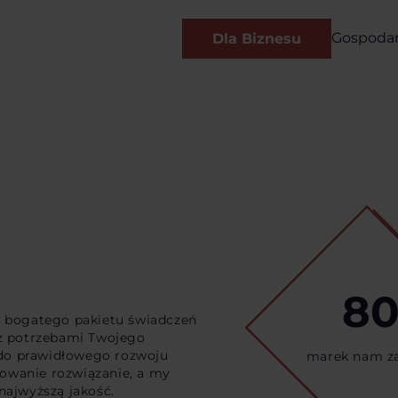
Gospoda
Dla Biznesu
8
d bogatego pakietu świadczeń
 z potrzebami Twojego
e do prawidłowego rozwoju
marek nam za
izowanie rozwiązanie, a my
najwyższą jakość.