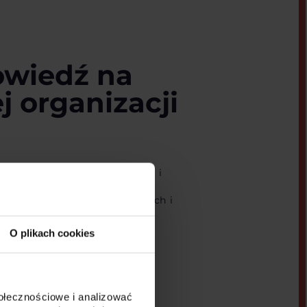
owiedź na
j organizacji
 partnerem w obszarze serwisu i
lientów, zyskujesz dostęp do
 a także korzystasz z wydajnych i
O plikach cookies
połecznościowe i analizować