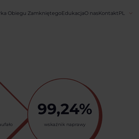
rka Obiegu Zamkniętego
Edukacja
O nas
Kontakt
0
99,24%
ufało
wskaźnik naprawy