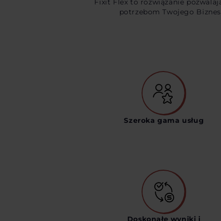
Fixit Flex to rozwiązanie pozwal
potrzebom Twojego Biznesu.
Szeroka gama usług
Doskonałe wyniki i