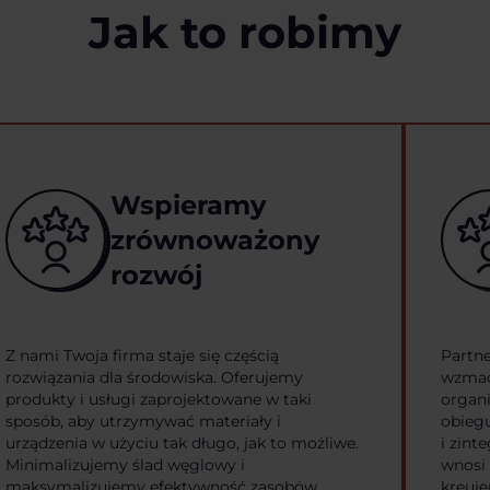
Jak to robimy
Wspieramy
zrównoważony
rozwój
Z nami Twoja firma staje się częścią
Partn
rozwiązania dla środowiska. Oferujemy
wzmac
produkty i usługi zaprojektowane w taki
organ
sposób, aby utrzymywać materiały i
obiegu
urządzenia w użyciu tak długo, jak to możliwe.
i zint
Minimalizujemy ślad węglowy i
wnosi 
maksymalizujemy efektywność zasobów,
kreuje