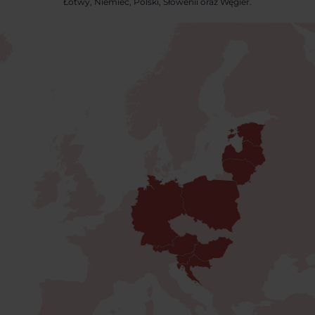
Łotwy, Niemiec, Polski, Słowenii oraz Węgier.