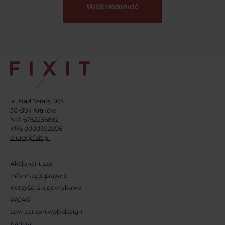
ul. Nad Serafą 56A
30-864 Kraków
NIP 6762236862
KRS 0000302206
biuro@fixit.pl
Akcjonariusze
Informacje prawne
Korzyści środowiskowe
WCAG
Low carbon web design
Kariera