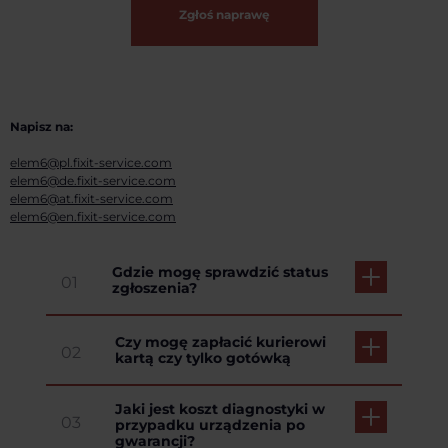
Zgłoś naprawę
Napisz na:
elem6@pl.fixit-service.com
elem6@de.fixit-service.com
elem6@at.fixit-service.com
elem6@en.fixit-service.com
Gdzie mogę sprawdzić status
01
zgłoszenia?
Czy mogę zapłacić kurierowi
02
kartą czy tylko gotówką
Jaki jest koszt diagnostyki w
03
przypadku urządzenia po
gwarancji?