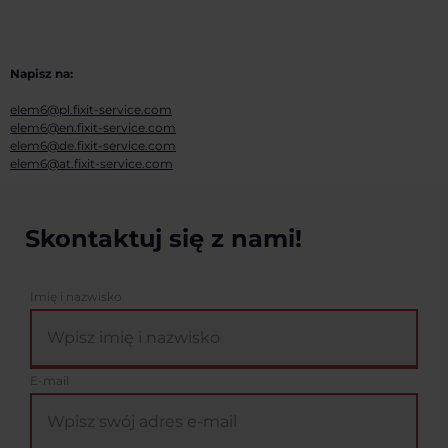
Napisz na:
elem6@pl.fixit-service.com
elem6@en.fixit-service.com
elem6@de.fixit-service.com
elem6@at.fixit-service.com
Skontaktuj się z nami!
Imię i nazwisko
E-mail