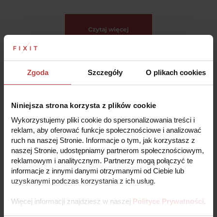
Czytaj więcej
PROCES REKLAMACJI
Zgoda
Szczegóły
O plikach cookies
Krok po kroku – tak łatwo naprawisz swoje urządzenie z
Fixit!
Niniejsza strona korzysta z plików cookie
Wykorzystujemy pliki cookie do spersonalizowania treści i
reklam, aby oferować funkcje społecznościowe i analizować
Zarejestruj zlecenie naprawy online
ruch na naszej Stronie. Informacje o tym, jak korzystasz z
1
Wypełnij prosty formularz rejestracyjny,
naszej Stronie, udostępniamy partnerom społecznościowym,
potrzebujemy tylko kilku podstawowych
reklamowym i analitycznym. Partnerzy mogą połączyć te
informacji aby rozpocząć proces naprawy.
informacje z innymi danymi otrzymanymi od Ciebie lub
Fixit wstępnie zweryfikuje Twoje zlecenie
2
uzyskanymi podczas korzystania z ich usług.
Po otrzymaniu Twojego zgłoszenia, nasz zespół
ekspertów szybko przeanalizuje problem i
wstępnie zweryfikuje zlecenie, aby zapewnić
Więcej informacji znajdziesz w naszej
Polityce Prywatności
.
najbardziej efektywne rozwiązanie.