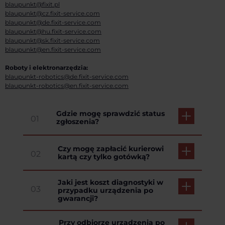
blaupunkt@fixit.pl
blaupunkt@cz.fixit-service.com
blaupunkt@de.fixit-service.com
blaupunkt@hu.fixit-service.com
blaupunkt@sk.fixit-service.com
blaupunkt@en.fixit-service.com
Roboty i elektronarzędzia:
blaupunkt-robotics@de.fixit-service.com
blaupunkt-robotics@en.fixit-service.com
Gdzie mogę sprawdzić status
01
zgłoszenia?
Czy mogę zapłacić kurierowi
02
kartą czy tylko gotówką?
Jaki jest koszt diagnostyki w
03
przypadku urządzenia po
gwarancji?
Przy odbiorze urządzenia po