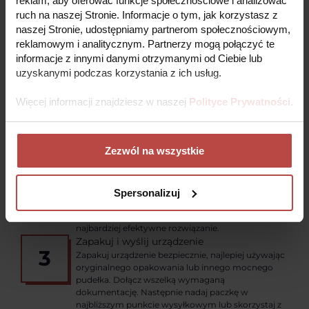
reklam, aby oferować funkcje społecznościowe i analizować
ruch na naszej Stronie. Informacje o tym, jak korzystasz z
naszej Stronie, udostępniamy partnerom społecznościowym,
PROCES REKLAMACJI
reklamowym i analitycznym. Partnerzy mogą połączyć te
informacje z innymi danymi otrzymanymi od Ciebie lub
Krok po kroku – tak łatwo naprawisz swoje urządzenie z
uzyskanymi podczas korzystania z ich usług.
Fixit!
Więcej informacji znajdziesz w naszej
Polityce Prywatności
.
Zarejestruj zlecenie naprawy online
1
Wypełnij prosty formularz rejestracyjny,
Zezwól na wszystkie
potrzebujemy tylko kilku podstawowych
informacji aby rozpocząć proces naprawy.
Fixit wstępnie zweryfikuje Twoje zlecenie
2
Po otrzymaniu Twojego zgłoszenia, nasz zespół
Spersonalizuj
ekspertów szybko przeanalizuje problem i
wstępnie zweryfikuje zlecenie, aby zapewnić
najbardziej efektywne rozwiązanie.
Zapakuj i wyślij urządzenie
3
Zapakuj urządzenie bezpiecznie, najlepiej używając
oryginalnego opakowania lub innego mocnego
pudełka. Dołącz wszelką wymaganą
dokumentację. Następnie nadaj paczkę w
najbliższym punkcie wysyłkowym lub skorzystaj z