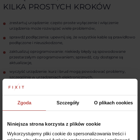
KILKA PROSTYCH KROKÓW
zrestartuj urządzenie: często proste wyłączenie i włączenie
urządzenia może rozwiązać wiele problemów,
sprawdź podłączenia: upewnij się, że wszystkie kable są prawidłowo
podłączone i nieuszkodzone,
zaktualizuj oprogramowanie: niekiedy błędy są spowodowane
przestarzałym oprogramowaniem; sprawdź, czy dostępne są
aktualizacje,
wyczyść urządzenie: kurz i brud mogą powodować problemy,
szczególnie w urządzeniach elektronicznych,
sprawdź instrukcję obsługi: często rozwiązanie problemu opisane
jest w tym dokumencie,
skontaktuj się z nami: nasi konsultanci z działu wsparcia
Zgoda
Szczegóły
O plikach cookies
technicznego są gotowi pomóc Ci w każdej sprawie.
Niniejsza strona korzysta z plików cookie
Czytaj więcej
Wykorzystujemy pliki cookie do spersonalizowania treści i