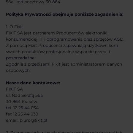
56a, kod pocztowy 30-864
Polityka Prywatności obejmuje poniższe zagadnienia:
1. O Fixit
FIXIT SA jest partnerem Producentów elektroniki
konsumenckiej, IT i oprogramowania oraz sprzętów AGD.
Z pomocą Fixit Producenci zapewniają użytkownikom
swoich produktów profesjonalne wsparcie przed- i
posprzedażne.
Zgodnie z przepisami Fixit jest administratorem danych
osobowych.
Nasze dane kontaktowe:
FIXIT SA
ul. Nad Serafą 56a
30-864 Kraków
tel. 12 25 44 034
fax 12 25 44 039
email: biuro@fixit.pl
2. Zakres pozyskiwanych danych osobowych oraz cel ich