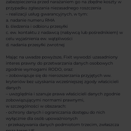
zabezpieczenia przed narażaniem go na zbędne koszty w
przypadku zgłaszania niezasadnego roszczenia
– realizacji usług gwarancyjnych, w tym:
a. nadanie numeru RMA
b. śledzenia i odbioru przesyłki
c. ew. kontaktu z nadawcą (nabywcą lub pośrednikiem) w
celu wyjaśnienia ew. wątpliwości
d. nadania przesyłki zwrotnej
Mając na uwadze powyższe, Fixit wywodzi uzasadniony
interes prawny do przetwarzania danych osobowych
zgodnie wymogami RODO, oraz:
– zobowiązuje się do nierozszerzania przyjętych ww.
kryteriów bez uzyskania wcześniejszej zgody właścicieli
danych
– uwzględnia i szanuje prawa właścicieli danych zgodnie
zobowiązującymi normami prawnymi,
w szczególności w obszarach:
• ochrony danych i ograniczania dostępu do nich
wyłącznie dla osób upoważnionych
• przekazywania danych podmiotom trzecim, zwłaszcza
poza teren UE