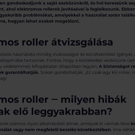
an gondoskodjunk a saját eszközünkről, és hol keressünk seg
nt
, ahol elektromos rollerek javításával is foglalkozunk. Ebbe
gyakoribb problémákat, amelyekkel a használat során találk
rra, hogyan lehet ezeket megelőzni.
mos roller átvizsgálása
közök használata mindig óvatosságot és körültekintést igényel.
 kategóriába tartoznak. Fontos, hogy a közlekedési eszközünk (
y védelemmel) kifogástalan állapotban legyen.
A biztonságot r
ek garantálhatják.
Sokan gondolhatják: „Ez csak egy kis roller, 
meg!
mos roller ‒ milyen hibák
ak elő leggyakrabban?
erek számos olyan alkatrészből állnak, amelyek ki vannak téve
k
ználat vagy nem megfelelő kezelés következtében
. Íme néhá