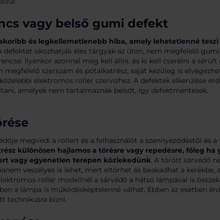
özül.
cs vagy belső gumi defekt
akoribb és legkellemetlenebb hiba, amely lehetetlenné teszi
 defektet okozhatják éles tárgyak az úton, nem megfelelő gu
encse. Ilyenkor azonnal meg kell állni, és ki kell cserélni a sérü
n megfelelő szerszám és pótalkatrész, saját kezűleg is elvégezhe
közelebbi elektromos roller szervizhez. A defektek elkerülése é
tani, amelyek nem tartalmaznak belsőt, így defektmentesek.
örése
édője megvédi a rollert és a felhasználót a szennyeződéstől és a v
trész különösen hajlamos a törésre vagy repedésre, főleg ha
llert vagy egyenetlen terepen közlekedünk
. A törött sárvédő n
hanem veszélyes is lehet, mert eltörhet és beakadhat a kerékbe, 
lektromos roller modellnél a sárvédő a hátsó lámpával is összek
ében a lámpa is működésképtelenné válhat. Ebben az esetben ér
t technikusra bízni.