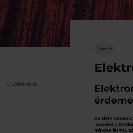
Szerviz
Elektr
Előző cikk
Elektro
érdeme
Az elektromos ro
mozgást biztosíta
minden jármű, az