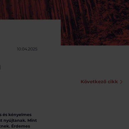
10.04.2025
a
Következő cikk
s és kényelmes
t nyújtanak. Mint
tnek. Érdemes