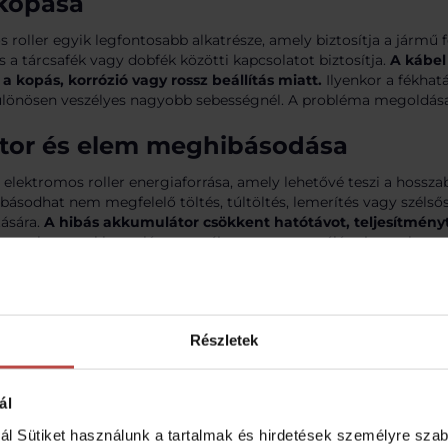
kopása
 roller egyik legfontosabb alkatrésze, amely biztosítja a jármű fe
és a tárcsafék vagy dobfék közötti kapcsolatot biztosítja.
A kábel
a kopás, korrózió vagy rossz beállítás miatt.
Ilyenkor a fékhat
lönösen veszélyes nagyobb sebességnél. A probléma megoldása 
tor és elem meghibásodása
elektromos roller energiaforrása, amely lehetővé teszi a hossza
ásodhat nem megfelelő töltés, túltöltés, lemerítés vagy szélső
ására.
A hibás akkumulátor csökkent hatótávot, teljesítmény
n esetben az akkumulátor cseréje vagy regenerálása javasolt, am
ák újakkal való felváltását jelenti.
d törése
Részletek
mányt köti össze a roller alvázával. Túlterhelés, ütés vagy szerk
 eltörhet.
A törött kormányrúd lehetetlenné teszi a jármű irá
lent.
Ilyen esetben az alkatrész cseréje szükséges.
ál
roblémák
ál Sütiket használunk a tartalmak és hirdetések személyre sza