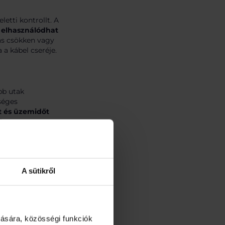
letti kontrollt. A
 elhasználódhat
ás csökken vagy
a kábel cseréje.
bb utak
séges
t és üzemidőt
i az
A sütikről
ezeti hiba miatt
nyítását, ami
bására, közösségi funkciók