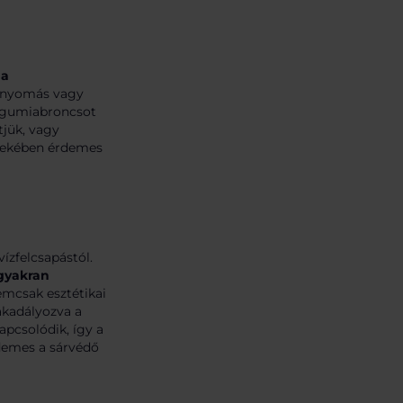
 a
minyomás vagy
lt gumiabroncsot
tjük, vagy
rdekében érdemes
ízfelcsapástól.
 gyakran
emcsak esztétikai
akadályozva a
apcsolódik, így a
demes a sárvédő