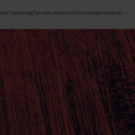
ásos Gazdaság
Tanulási Központ
Rólunk
Kapcsolat