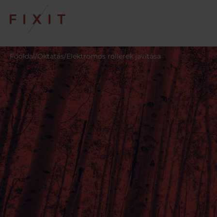
Főoldal
/
Oktatás
/
Elektromos rollerek javítása