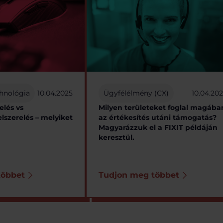
hnológia
10.04.2025
Ügyfélélmény (CX)
10.04.20
elés vs
Milyen területeket foglal magába
lszerelés – melyiket
az értékesítés utáni támogatás?
Magyarázzuk el a FIXIT példáján
keresztül.
többet
Tudjon meg többet