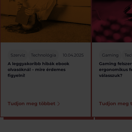
Szerviz
Technológia
10.04.2025
Gaming
Tec
A leggyakoribb hibák ebook
Gaming felszer
olvasóknál – mire érdemes
ergonomikus fe
figyelni!
válasszuk?
Tudjon meg többet
Tudjon meg 