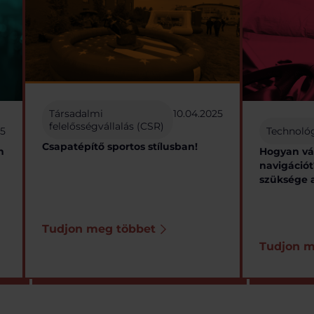
Társadalmi
10.04.2025
felelősségvállalás (CSR)
25
Technoló
Csapatépítő sportos stílusban!
n
Hogyan vá
navigációt
szüksége 
Tudjon meg többet
Tudjon m