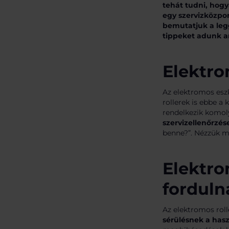
tehát tudni, hogy
egy
szervizközpo
bemutatjuk a leg
tippeket adunk a
Elektro
Az elektromos esz
rollerek is ebbe a
rendelkezik komol
szervizellenőrzés
benne?”. Nézzük 
Elektro
forduln
Az elektromos roll
sérülésnek a has