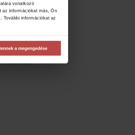
latára vonatkozó
 hogy a roller
et az információkat más, Ön
kábel vagy az
tve felkeresni egy
k. További információkat az
dennek a megengedése
. Kínálatunkban