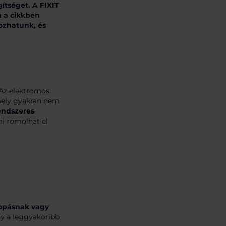
ítséget. A FIXIT
n a cikkben
ozhatunk, és
 Az elektromos
amely gyakran nem
endszeres
mi romolhat el
opásnak vagy
ny a leggyakoribb