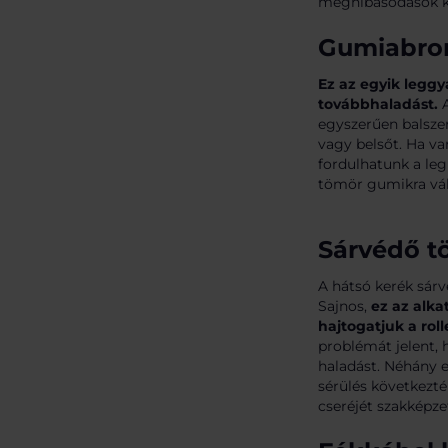
meghibásodások k
Gumiabron
Ez az egyik leggy
továbbhaladást.
A
egyszerűen balszer
vagy belsőt. Ha va
fordulhatunk a leg
tömör gumikra vál
Sárvédő t
A hátsó kerék sárv
Sajnos,
ez az alka
hajtogatjuk a ro
problémát jelent, 
haladást. Néhány e
sérülés következt
cseréjét szakképzet