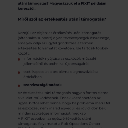
utáni támogatás? Magyarázzuk el a FIXIT példáján
keresztül.
Miről szól az értékesítés utáni támogatás?
Kezdjük az elején: az értékesítés utáni támogatás
(after-sales support) olyan tevékenységek összessége,
amelyek célja az ügyfél gondozása a termék
értékesítési folyamatát követően. Ide tartozik többek
között:
információk nyújtása az eszközök műszaki
jellemzőiről és technikai újdonságairól,
eseti kapcsolat a probléma diagnosztizálása
érdekében,
szervizszolgáltatások
.
Az értékesítés utáni támogatás nagyon fontos eleme
a vállalat működésének. Ennek köszönhetően az
ügyfél biztos lehet benne, hogy ha probléma merül fel
az eszközzel, nem marad egyedül, és rövid időn belül
minden szükséges információt megkap.
A FIXIT esetében az egész értékesítés utáni
támogatási folyamatot a Fixit Operations Center