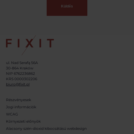
ul. Nad Serafą 56A
30-864 Kraków
NIP 6762236862
KRS 0000302206
biuro@fixit.pl
Részvényesek
Jogi információk
WCAG
Környezeti előnyök
Alacsony szén-dioxid kibocsátású webdesign