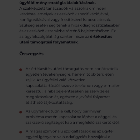
ügyfélélmény-stratégia kialakításának.
A szakképzett tanácsadók válaszolnak minden
kérdésre, amelyek az eszközök specifikációjával,
konfigurálásával vagy frissítésével kapcsolatosak.
Szükség esetén segítenek a hibák diagnosztizálásában
és az eszközök szervizbe történő bejelentésében. Ez
az ügyfélszolgálati ág szintén része az
értékesítés
utáni támogatási folyamatnak
.
Összegzés
Az értékesítés utáni támogatás nem korlátozódik
egyetlen tevékenységre, hanem több területen
zajlik. Az ügyféllel való közvetlen
kapcsolattartástól kezdve telefonon vagy e-mailen
keresztül, a hibabejelentéseken és szervizelési
megbízásokon át, egészen a javítási folyamat
átlátható tájékoztatásáig.
Az ügyfélnek tudnia kell, hogy bármilyen
probléma esetén kapcsolatba léphet a céggel, és
szakszerű segítséget kap a megfelelő szakértőktől.
A magas színvonalú szolgáltatások és az ügyfél
egyéni igényeire való odafigyelés hozzájárul a