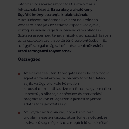
információcserére összpontosít a szerviz és a
felhasználó között.
Ez az alapja a hatékony
ügyfélélmény-stratégia kialakításának.
A szakképzett tanácsadók válaszolnak minden
kérdésre, amelyek az eszközök specifikációjával,
konfigurálásával vagy frissítésével kapcsolatosak.
Szükség esetén segítenek a hibák diagnosztizálásában
és az eszközök szervizbe történő bejelentésében. Ez
az ügyfélszolgálati ág szintén része az
értékesítés
utáni támogatási folyamatnak
.
Összegzés
Az értékesítés utáni támogatás nem korlátozódik
egyetlen tevékenységre, hanem több területen
zajlik. Az ügyféllel való közvetlen
kapcsolattartástól kezdve telefonon vagy e-mailen
keresztül, a hibabejelentéseken és szervizelési
megbízásokon át, egészen a javítási folyamat
átlátható tájékoztatásáig.
Az ügyfélnek tudnia kell, hogy bármilyen
probléma esetén kapcsolatba léphet a céggel, és
szakszerű segítséget kap a megfelelő szakértőktől.