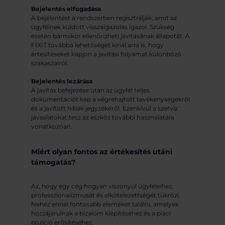
Bejelentés elfogadása
A bejelentést a rendszerben regisztrálják, amit az
ügyfélnek küldött visszaigazolás igazol. Szükség
esetén bármikor ellenőrizheti javításának állapotát. A
FIXIT továbbá lehetőséget kínál arra is, hogy
értesítéseket kapjon a javítási folyamat különböző
szakaszairól.
Bejelentés lezárása
A javítás befejezése után az ügyfél teljes
dokumentációt kap a végrehajtott tevékenységekről
és a javított hibák jegyzékéről. Ezenkívül a szerviz
javaslatokat tesz az eszköz további használatára
vonatkozóan.
Miért olyan fontos az értékesítés utáni
támogatás?
Az, hogy egy cég hogyan viszonyul ügyfeleihez,
professzionalizmusát és elkötelezettségét tükrözi.
Nehéz ennél fontosabb elemeket találni, amelyek
hozzájárulnak a bizalom kiépítéséhez és a piaci
pozíció erősítéséhez.