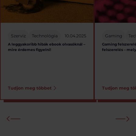
Szerviz
Technológia
10.04.2025
Gaming
Tec
A leggyakoribb hibák ebook olvasóknál –
Gaming felszerel
mire érdemes figyelni!
felszerelés – mel
Tudjon meg többet
Tudjon meg tö