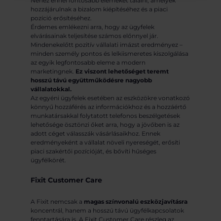
Nehéz ennél fontosabb elemeket találni, amelyek
hozzájárulnak a bizalom kiépítéséhez és a piaci
pozíció erősítéséhez.
Érdemes emlékezni arra, hogy az ügyfelek
elvárásainak teljesítése számos előnnyel jár.
Mindenekelőtt pozitív vállalati imázst eredményez –
minden személy pontos és lelkiismeretes kiszolgálása
az egyik legfontosabb eleme a modern
marketingnek.
Ez viszont lehetőséget teremt
hosszú távú együttműködésre nagyobb
vállalatokkal.
Az egyéni ügyfelek esetében az eszközökre vonatkozó
könnyű hozzáférés az információkhoz és a hozzáértő
munkatársakkal folytatott telefonos beszélgetések
lehetősége ösztönzi őket arra, hogy a jövőben is az
adott céget válasszák vásárlásaikhoz. Ennek
eredményeként a vállalat növeli nyereségét, erősíti
piaci szakértői pozícióját, és bővíti hűséges
ügyfélkörét.
Fixit Customer Care
A Fixit nemcsak a
magas színvonalú eszközjavításra
koncentrál, hanem a hosszú távú ügyfélkapcsolatok
fenntartására is. A Fixit Customer Care részleg az