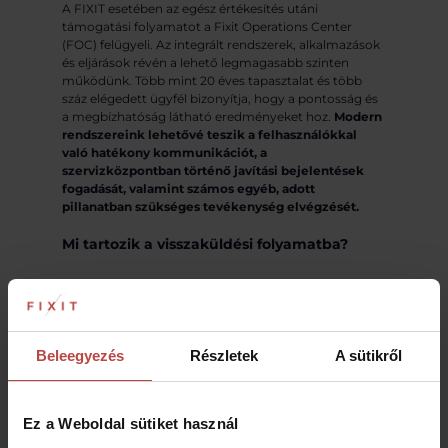
A FIXIT esetében az egész értékesítés utáni
támogatási folyamatot a Fixit Operations Center
(FOC) felügyeli. Az integrált rendszerek, alkalmazások
és eljárások révén a lehető legmagasabb szinten
működünk. Több mint 20 éves tapasztalat és több
száz elégedett ügyfél bizonyítja, hogy a pontosság és
a megbízhatóság látható eredményeket hoz.
Modern
rendszereink lehetővé teszik a felhasználókkal
való hatékony kommunikációt, a
szervizközpontban történő javítási bejelentések
fogadását, valamint számos egyéb, adott
pillanatban szükséges tevékenység elvégzését.
Mi tartozik a visszaküldési folyamatba?
A FIXIT-nél a reklamációk és a fizetős javítási
megbízások fogadásának és feldolgozásának
folyamata nagyon világos, intuitív és ami a
legfontosabb – biztonságos a felhasználók számára. A
Beleegyezés
Részletek
A sütikről
folyamat több szakaszból áll.
Bejelentés regisztrálása
A felhasználó lépésről lépésre vezeti be jelentését a
Ez a Weboldal sütiket használ
rendszerbe. A folyamat könnyen végrehajtható – az