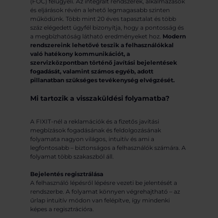
(FOC) felügyeli. Az integrált rendszerek, alkalmazások
és eljárások révén a lehető legmagasabb szinten
működünk. Több mint 20 éves tapasztalat és több
száz elégedett ügyfél bizonyítja, hogy a pontosság és
a megbízhatóság látható eredményeket hoz.
Modern
rendszereink lehetővé teszik a felhasználókkal
való hatékony kommunikációt, a
szervizközpontban történő javítási bejelentések
fogadását, valamint számos egyéb, adott
pillanatban szükséges tevékenység elvégzését.
Mi tartozik a visszaküldési folyamatba?
A FIXIT-nél a reklamációk és a fizetős javítási
megbízások fogadásának és feldolgozásának
folyamata nagyon világos, intuitív és ami a
legfontosabb – biztonságos a felhasználók számára. A
folyamat több szakaszból áll.
Bejelentés regisztrálása
A felhasználó lépésről lépésre vezeti be jelentését a
rendszerbe. A folyamat könnyen végrehajtható – az
űrlap intuitív módon van felépítve, így mindenki
képes a regisztrációra.