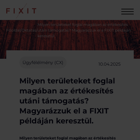
Milyen területeket foglal magában az értékesítés
Főoldal
/
Oktatás
/
utáni támogatás? Magyarázzuk el a FIXIT példáján
keresztül.
Ügyfélélmény (CX)
10.04.2025
Előző cikk
Milyen területeket foglal
magában az értékesítés
utáni támogatás?
Magyarázzuk el a FIXIT
példáján keresztül.
Milyen területeket foglal magában az értékesítés