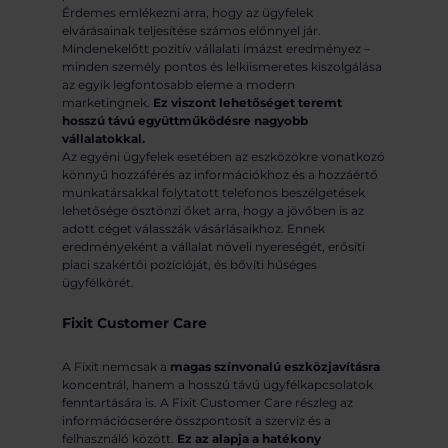
Érdemes emlékezni arra, hogy az ügyfelek
elvárásainak teljesítése számos előnnyel jár.
Mindenekelőtt pozitív vállalati imázst eredményez –
minden személy pontos és lelkiismeretes kiszolgálása
az egyik legfontosabb eleme a modern
marketingnek.
Ez viszont lehetőséget teremt
hosszú távú együttműködésre nagyobb
vállalatokkal.
Az egyéni ügyfelek esetében az eszközökre vonatkozó
könnyű hozzáférés az információkhoz és a hozzáértő
munkatársakkal folytatott telefonos beszélgetések
lehetősége ösztönzi őket arra, hogy a jövőben is az
adott céget válasszák vásárlásaikhoz. Ennek
eredményeként a vállalat növeli nyereségét, erősíti
piaci szakértői pozícióját, és bővíti hűséges
ügyfélkörét.
Fixit Customer Care
A Fixit nemcsak a
magas színvonalú eszközjavításra
koncentrál, hanem a hosszú távú ügyfélkapcsolatok
fenntartására is. A Fixit Customer Care részleg az
információcserére összpontosít a szerviz és a
felhasználó között.
Ez az alapja a hatékony