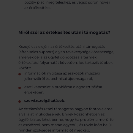
pozitív piaci megítéléshez, és végső soron növeli
az értékesítést.
Miről szól az értékesítés utáni támogatás?
Kezdjük az elején: az értékesítés utáni támogatás
(after-sales support) olyan tevékenységek összessége,
amelyek célja az ügyfél gondozása a termék
értékesítési folyamatát követően. Ide tartozik többek
között:
információk nyújtása az eszközök műszaki
jellemzőiről és technikai újdonságairól,
eseti kapcsolat a probléma diagnosztizálása
érdekében,
szervizszolgáltatások
.
Az értékesítés utáni támogatás nagyon fontos eleme
a vállalat működésének. Ennek köszönhetően az
ügyfél biztos lehet benne, hogy ha probléma merül fel
az eszközzel, nem marad egyedül, és rövid időn belül
minden szükséges információt megkap.