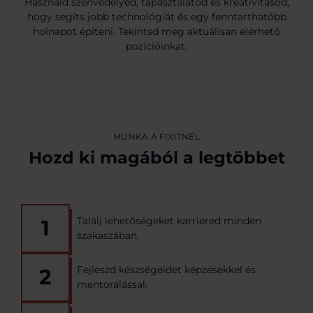
Használd szenvedélyed, tapasztalatod és kreativitásod,
hogy segíts jobb technológiát és egy fenntarthatóbb
holnapot építeni. Tekintsd meg aktuálisan elérhető
pozícióinkat.
MUNKA A FIXITNÉL
Hozd ki magából a legtöbbet
Találj lehetőségeket karriered minden
1
szakaszában.
Fejleszd készségeidet képzésekkel és
2
mentorálással.