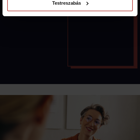
5500
Testreszabás
tonna
ellensúlyozott CO₂e