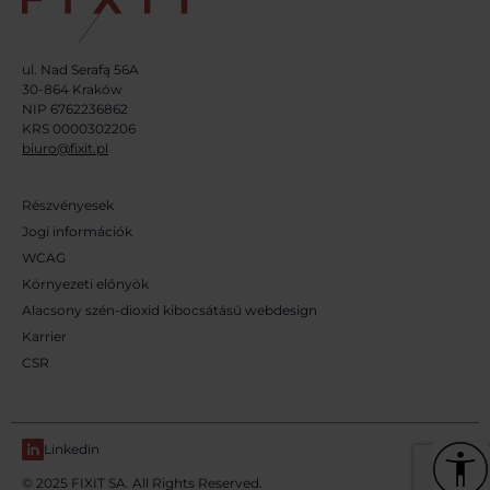
ul. Nad Serafą 56A
30-864 Kraków
NIP 6762236862
KRS 0000302206
biuro@fixit.pl
Részvényesek
Jogi információk
WCAG
Környezeti előnyök
Alacsony szén-dioxid kibocsátású webdesign
Karrier
CSR
Linkedin
© 2025 FIXIT SA. All Rights Reserved.