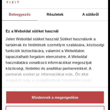
szakember a
csapatban
Beleegyezés
Részletek
A sütikről
Ez a Weboldal sütiket használ
Jelen Weboldal sütiket használ Sütiket használunk a
tartalmak és hirdetések személyre szabására, közösségi
150k+
funkciók biztosítására, valamint a Weboldalon
tapasztalható forgalom elemzésére. A Weboldal
kezelt készülék
használatára vonatkozó információkat megosztjuk
évente
közösségi, hirdetési és analitikai partnereinkkel. A
partnerek ezeket az információkat más, Ön által
megadott vagy a szolgáltatásaik használata során
gyűjtött adatokkal összekapcsolhatják. További
információkat az Adatvédelmi Szabályzatunkban talál.
Mindennek a megengedése