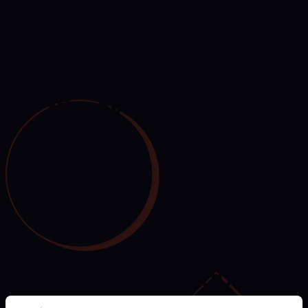
élettartamának meghosszabbítása és a körforgásos
gazdaság támogatása. Ha minket választ, a minőség és
megbízhatóság mellett dönt, miközben hozzájárul az
erőforrások felelős felhasználásához.
20+ év
szakmai tapasztalat
az iparágban
100+