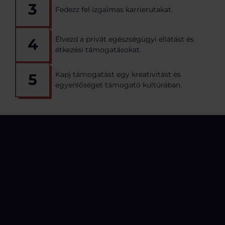
3
Fedezz fel izgalmas karrierutakat.
Élvezd a privát egészségügyi ellátást és
4
étkezési támogatásokat.
Kapj támogatást egy kreativitást és
5
egyenlőséget támogató kultúrában.
RÓLUNK
Innováció és megbízhatóság
az elektronikai szervizelésben
A Fixitnél a javítás nemcsak a szenvedélyünk, hanem a
DNS-ünk része. Fogyasztói elektronikai és IT-eszközök
javítására specializálódtunk, célunk a készülékek