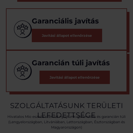
Garanciális javítás
Javítási állapot ellenőrzése
Garancián túli javítás
Javítási állapot ellenőrzése
SZOLGÁLTATÁSUNK TERÜLETI
LEFEDETTSÉGE
Hivatalos Mio eszköz szervizt nyújtunk: garanciális és garancián túli
(Lengyelországban, Litvániában, Lettországban, Észtországban és
Magyarországon)