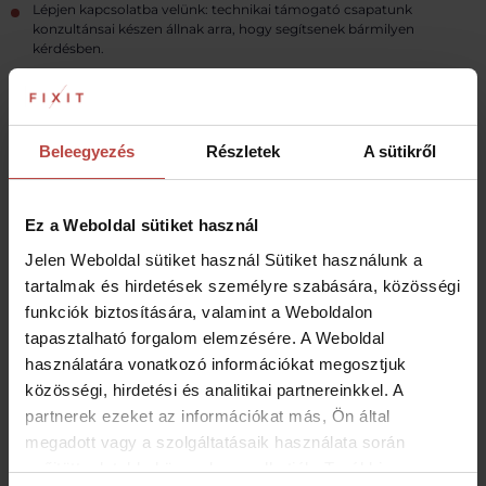
Lépjen kapcsolatba velünk: technikai támogató csapatunk
konzultánsai készen állnak arra, hogy segítsenek bármilyen
kérdésben.
Tudjon meg többet
Beleegyezés
Részletek
A sütikről
REKLAMÁCIÓS FOLYAMAT
Ez a Weboldal sütiket használ
Jelen Weboldal sütiket használ Sütiket használunk a
Lépésről lépésre – így egyszerűen javíthatja meg
tartalmak és hirdetések személyre szabására, közösségi
készülékét a Fixit-tel!
funkciók biztosítására, valamint a Weboldalon
tapasztalható forgalom elemzésére. A Weboldal
használatára vonatkozó információkat megosztjuk
Javítási megbízás regisztrálása online
1
Töltse ki az egyszerű regisztrációs űrlapot, csak
közösségi, hirdetési és analitikai partnereinkkel. A
néhány alapvető információra van szükségünk a
partnerek ezeket az információkat más, Ön által
javítási folyamat elindításához.
megadott vagy a szolgáltatásaik használata során
A Fixit előzetesen ellenőrzi a megbízását
2
gyűjtött adatokkal összekapcsolhatják. További
A bejelentésének megérkezése után szakértői