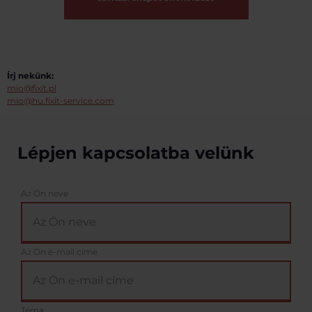
Írj nekünk:
mio@fixit.pl
mio@hu.fixit-service.com
Lépjen kapcsolatba velünk
Az Ön neve
Az Ön e-mail címe
Téma