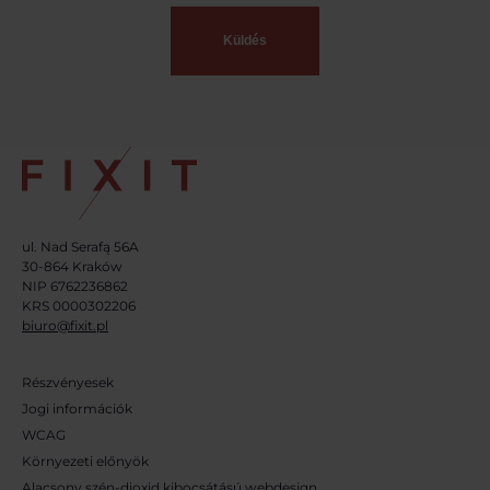
ul. Nad Serafą 56A
30-864 Kraków
NIP 6762236862
KRS 0000302206
biuro@fixit.pl
Részvényesek
Jogi információk
WCAG
Környezeti előnyök
Alacsony szén-dioxid kibocsátású webdesign