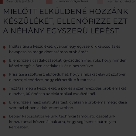
MIELŐTT ELKÜLDENÉ HOZZÁNK
KÉSZÜLÉKÉT, ELLENŐRIZZE EZT
A NÉHÁNY EGYSZERŰ LÉPÉST
Indítsa újra a készüléket: gyakran egy egyszerű kikapcsolás és
bekapcsolás megoldhat számos problémát.
Ellenőrizze a csatlakozásokat: győződjön meg róla, hogy minden
kábel megfelelően csatlakozik és nincs sérülve.
Frissítse a szoftvert: előfordulhat, hogy a hibákat elavult szoftver
okozza; ellenőrizze, hogy elérhetők-e frissítések.
Tisztítsa meg a készüléket: a por és a szennyeződés problémákat
okozhat, különösen az elektronikai eszközöknél.
Ellenőrizze a használati utasítást: gyakran a probléma megoldása
szerepel ebben a dokumentumban.
Lépjen kapcsolatba velünk: technikai támogató csapatunk
konzultánsai készen állnak arra, hogy segítsenek bármilyen
kérdésben.