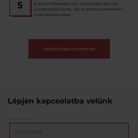
5
A javítás befejezése után a készülékét gyorsan
visszaküldjük Önnek. Már élvezheti a tökéletesen
működő készüléket!
Javítási állapot ellenőrzése
Lépjen kapcsolatba velünk
Az Ön neve