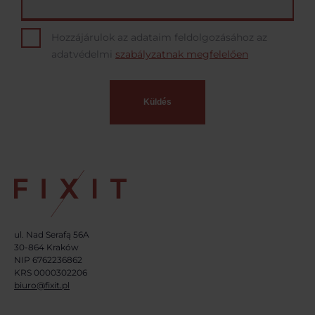
Hozzájárulok az adataim feldolgozásához az
adatvédelmi
szabályzatnak megfelelően
ul. Nad Serafą 56A
30-864 Kraków
NIP 6762236862
KRS 0000302206
biuro@fixit.pl