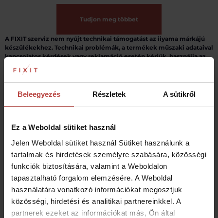
Tudjon meg többet
A FIXIT szerviz nem nyújt technikai támogatást az iiyama márkájú
készülékekhez. Technikai problémák, a termékek műszaki adataival
kapcsolatos kérdések vagy reklamáció esetén kérjük, használja az
alábbi kapcsolatfelvételi űrlapot:
Műszaki kérdések
Beleegyezés
Részletek
A sütikről
vagy hívja a következő telefonszámot:
(+48) 838 882 010
Ez a Weboldal sütiket használ
A telefonszám hétfőtől péntekig 9:00 és 17:00 óra között érhető el.
Jelen Weboldal sütiket használ Sütiket használunk a
tartalmak és hirdetések személyre szabására, közösségi
funkciók biztosítására, valamint a Weboldalon
REKLAMÁCIÓS FOLYAMAT
tapasztalható forgalom elemzésére. A Weboldal
használatára vonatkozó információkat megosztjuk
Lépésről lépésre – így egyszerűen javíthatja meg
közösségi, hirdetési és analitikai partnereinkkel. A
készülékét a Fixit-tel!
partnerek ezeket az információkat más, Ön által